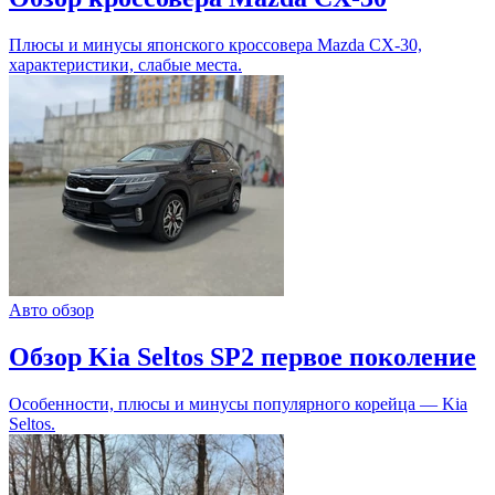
Плюсы и минусы японского кроссовера Mazda CX-30,
характеристики, слабые места.
Авто обзор
Обзор Kia Seltos SP2 первое поколение
Особенности, плюсы и минусы популярного корейца — Kia
Seltos.