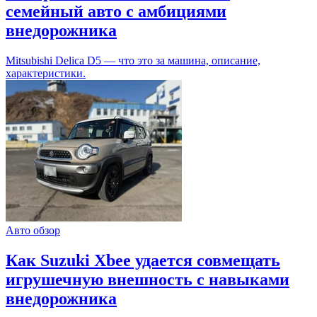
семейный авто с амбициями
внедорожника
Mitsubishi Delica D5 — что это за машина, описание,
характеристики.
Авто обзор
Как Suzuki Xbee удается совмещать
игрушечную внешность с навыками
внедорожника