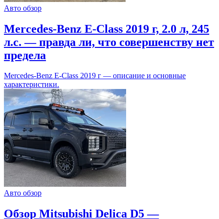
Авто обзор
Mercedes-Benz E-Class 2019 г, 2.0 л, 245
л.с. — правда ли, что совершенству нет
предела
Mercedes-Benz E-Class 2019 г — описание и основные
характеристики.
Авто обзор
Обзор Mitsubishi Delica D5 —