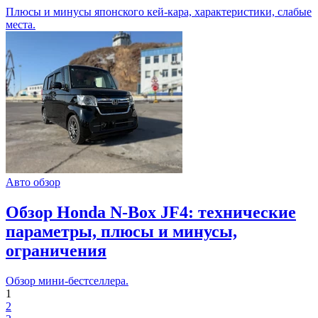
Плюсы и минусы японского кей-кара, характеристики, слабые
места.
Авто обзор
Обзор Honda N-Box JF4: технические
параметры, плюсы и минусы,
ограничения
Обзор мини-бестселлера.
1
2