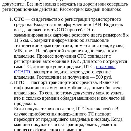
документы. Без них нельзя выезжать на дороги или совершать
регистрационные действия. Рассмотрим каждый пошагово.
СТС
— свидетельство о регистрации транспортного
средства. Выдаётся при оформлении в ГАИ. Водитель
всегда должен иметь СТС при себе. Это
заламинированная карточка розового цвета размером 8 х
11,5 см. Содержит информацию об автомобиле —
технические характеристики, номер двигателя, кузова,
VIN, цвет. На оборотной стороне видно сведения о
владельце. Процесс получения СТС совпадает с
регистрацией автомобиля в ГАИ. Для этого потребуется
само ТС, договор купли-продажи, ПТС,
страховка
ОСАГО
, паспорт и водительское удостоверение
владельца. Госпошлина за получение — 500 руб.
ПТС
— паспорт транспортного средства. Включает
информацию о самом автомобиле и данные обо всех
владельцах. То есть по этому документу можно узнать,
кто и сколько времени обладал машиной и как часто её
продавали.
Если покупаете авто в салоне, ПТС уже включён. В
случае приобретения подержанного ТС паспорт
переходит от предыдущего владельца к новому. Когда
машина покупается из-за границы, бланк делают в
процессе оформления на таможне.