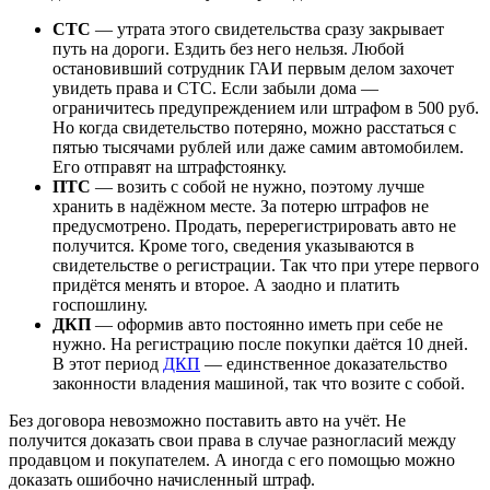
СТС
— утрата этого свидетельства сразу закрывает
путь на дороги. Ездить без него нельзя. Любой
остановивший сотрудник ГАИ первым делом захочет
увидеть права и СТС. Если забыли дома —
ограничитесь предупреждением или штрафом в 500 руб.
Но когда свидетельство потеряно, можно расстаться с
пятью тысячами рублей или даже самим автомобилем.
Его отправят на штрафстоянку.
ПТС
— возить с собой не нужно, поэтому лучше
хранить в надёжном месте. За потерю штрафов не
предусмотрено. Продать, перерегистрировать авто не
получится. Кроме того, сведения указываются в
свидетельстве о регистрации. Так что при утере первого
придётся менять и второе. А заодно и платить
госпошлину.
ДКП
— оформив авто постоянно иметь при себе не
нужно. На регистрацию после покупки даётся 10 дней.
В этот период
ДКП
— единственное доказательство
законности владения машиной, так что возите с собой.
Без договора невозможно поставить авто на учёт. Не
получится доказать свои права в случае разногласий между
продавцом и покупателем. А иногда с его помощью можно
доказать ошибочно начисленный штраф.