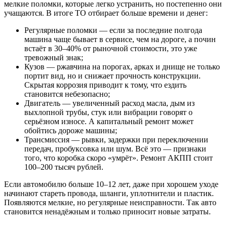
мелкие поломки, которые легко устранить, но постепенно они
учащаются. В итоге ТО отбирает больше времени и денег:
Регулярные поломки — если за последние полгода
машина чаще бывает в сервисе, чем на дороге, а почин
встаёт в 30–40% от рыночной стоимости, это уже
тревожный знак;
Кузов — ржавчина на порогах, арках и днище не только
портит вид, но и снижает прочность конструкции.
Скрытая коррозия приводит к тому, что ездить
становится небезопасно;
Двигатель — увеличенный расход масла, дым из
выхлопной трубы, стук или вибрации говорят о
серьёзном износе. А капитальный ремонт может
обойтись дороже машины;
Трансмиссия — рывки, задержки при переключении
передач, пробуксовка или шум. Всё это — признаки
того, что коробка скоро «умрёт». Ремонт АКПП стоит
100–200 тысяч рублей.
Если автомобилю больше 10–12 лет, даже при хорошем уходе
начинают стареть провода, шланги, уплотнители и пластик.
Появляются мелкие, но регулярные неисправности. Так авто
становится ненадёжным и только приносит новые затраты.