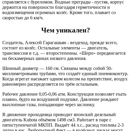
справляется с буреломом. Водные преграды - пустяк, корпус
держится на поверхности благодаря герметичности и
водоизмещения огромных колёс. Кроме того, плавает со
скоростью до 6 км/ч.
Чем уникален?
Создатель, Алексей Гарагашьян - вездеход, прежде всего,
состоит из колёс. Остальные элементы — двигатель,
трансмиссия и т.д. — второстепенны. «Шерп» передвигается
на бескамерных шинах низкого давления.
Шинный диаметр — 160 см. Связаны между собой 50-
миллиметровыми трубами, что создаёт единый пневмоконтур.
Когда агрегат наезжает одним колесом на препятствие, воздух
равномерно распределяется по трём остальным.
Рабочее давление 0,05-0,06 атм. Конструкция позволяет ехать
плавно, будто на воздушной подушке. Давление рождают
выхлопные газы, попадающие через заслонку.
В движение проходимца приводит японский дизельный
двигатель Kubota объёмом 1498 см3. Работает в паре с
пятиступенчатой МКПП. Выдаёт 44 л.с., расход топлива 2-3
литра в час. Любопытный факт — в колёсных дисках могут