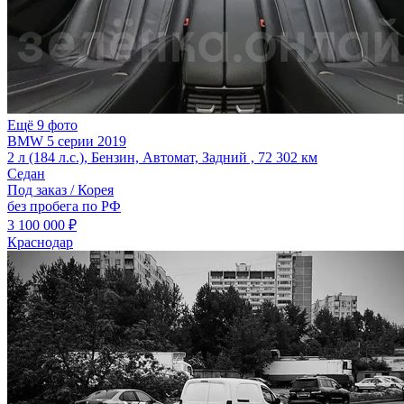
Ещё 9 фото
BMW 5 серии 2019
2 л (184 л.с.), Бензин, Автомат, Задний , 72 302 км
Седан
Под заказ / Корея
без пробега по РФ
3 100 000 ₽
Краснодар