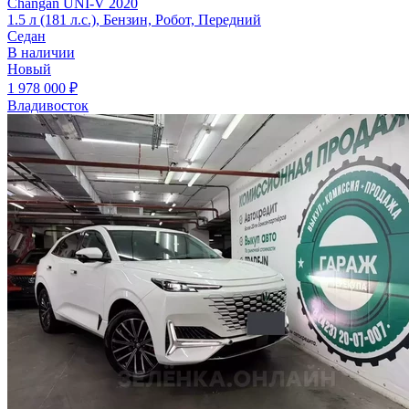
Changan UNI-V 2020
1.5 л (181 л.с.), Бензин, Робот, Передний
Седан
В наличии
Новый
1 978 000 ₽
Владивосток