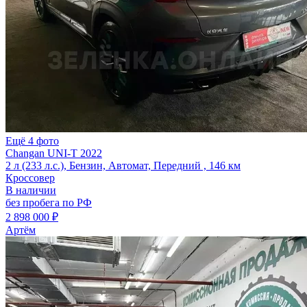
Ещё 4 фото
Changan UNI-T 2022
2 л (233 л.с.), Бензин, Автомат, Передний , 146 км
Кроссовер
В наличии
без пробега по РФ
2 898 000 ₽
Артём