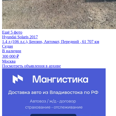
Ещё 5 фото
Hyundai Solaris 2017
1.4 л (106 л.с.), Бензин, Автомат, Передний , 61 707 км
Седан
В наличии
300 000 ₽
Москва
Посмотреть объявления в архиве