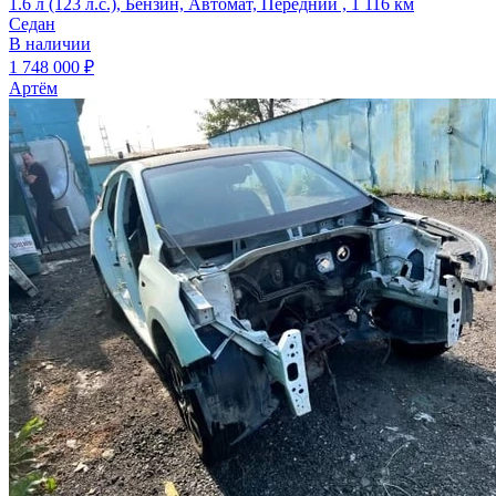
1.6 л (123 л.с.), Бензин, Автомат, Передний , 1 116 км
Седан
В наличии
1 748 000 ₽
Артём