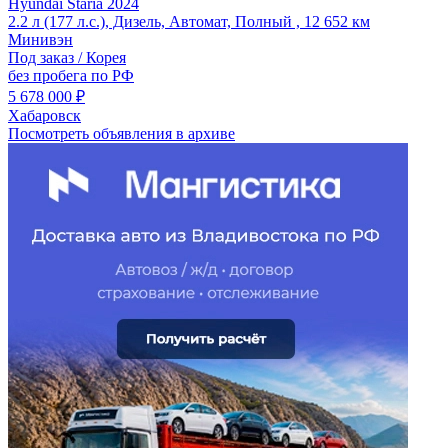
Hyundai Staria 2024
2.2 л (177 л.с.), Дизель, Автомат, Полный , 12 652 км
Минивэн
Под заказ / Корея
без пробега по РФ
5 678 000 ₽
Хабаровск
Посмотреть объявления в архиве