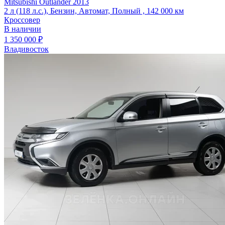
Mitsubishi Outlander 2013
2 л (118 л.с.), Бензин, Автомат, Полный , 142 000 км
Кроссовер
В наличии
1 350 000 ₽
Владивосток