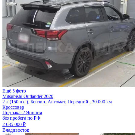
Ещё 5 фото
Mitsubishi Outlander 2020
2 л (150 л.с.), Бензин, Автомат, Передний , 30 000 км
Кроссовер
Под заказ / Япония
без пробега по РФ
2 685 000 ₽
Владивосток