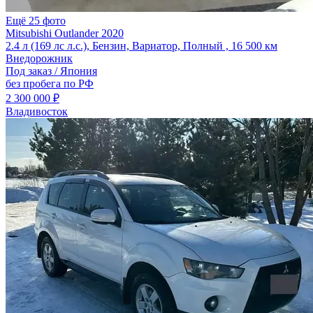
Ещё 25 фото
Mitsubishi Outlander 2020
2.4 л (169 лс л.с.), Бензин, Вариатор, Полный , 16 500 км
Внедорожник
Под заказ / Япония
без пробега по РФ
2 300 000 ₽
Владивосток