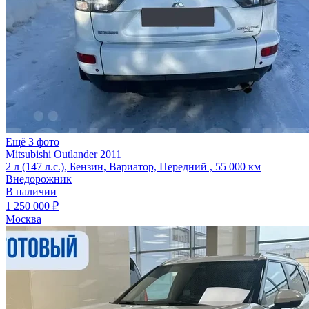
Ещё 3 фото
Mitsubishi Outlander 2011
2 л (147 л.с.), Бензин, Вариатор, Передний , 55 000 км
Внедорожник
В наличии
1 250 000 ₽
Москва