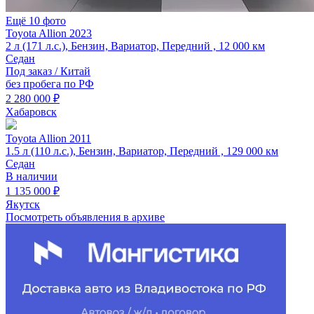
Ещё 10 фото
Toyota Allion 2023
2 л (171 л.с.), Бензин, Вариатор, Передний , 12 000 км
Седан
Под заказ / Китай
без пробега по РФ
2 280 000 ₽
Хабаровск
Toyota Allion 2011
1.5 л (110 л.с.), Бензин, Вариатор, Передний , 129 000 км
Седан
В наличии
1 135 000 ₽
Якутск
Посмотреть объявления в архиве