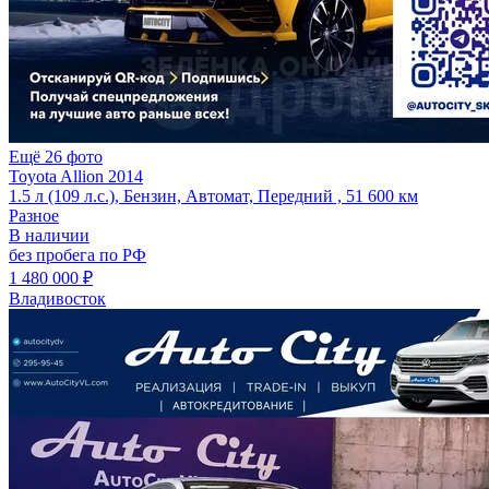
Ещё 26 фото
Toyota Allion 2014
1.5 л (109 л.с.), Бензин, Автомат, Передний , 51 600 км
Разное
В наличии
без пробега по РФ
1 480 000 ₽
Владивосток