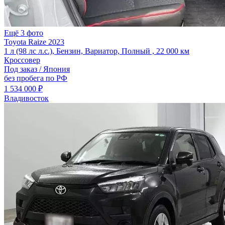
Ещё 3 фото
Toyota Raize 2023
1 л (98 лс л.с.), Бензин, Вариатор, Полный , 22 000 км
Кроссовер
Под заказ / Япония
без пробега по РФ
1 534 000 ₽
Владивосток