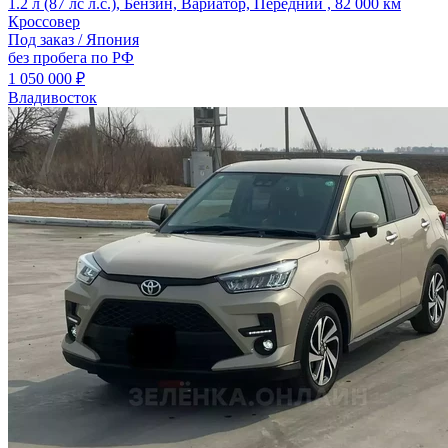
1.2 л (87 лс л.с.), Бензин, Вариатор, Передний , 82 000 км
Кроссовер
Под заказ / Япония
без пробега по РФ
1 050 000 ₽
Владивосток