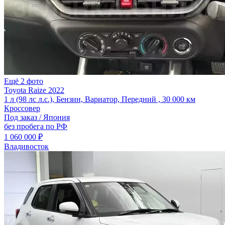
Ещё 2 фото
Toyota Raize 2022
1 л (98 лс л.с.), Бензин, Вариатор, Передний , 30 000 км
Кроссовер
Под заказ / Япония
без пробега по РФ
1 060 000 ₽
Владивосток