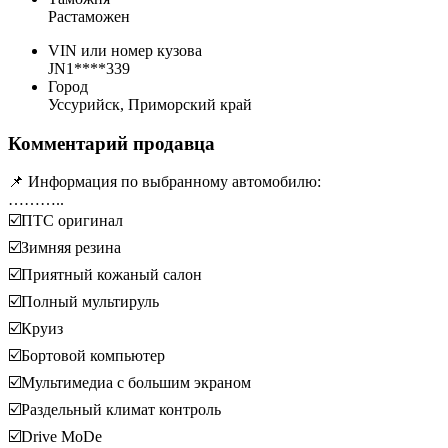
Растаможен
VIN или номер кузова
JN1****339
Город
Уссурийск, Приморский край
Комментарий продавца
📌 Информация по выбранному автомобилю:
………..
☑️ПТС оригинал
☑️Зимняя резина
☑️Приятный кожаный салон
☑️Полный мультируль
☑️Круиз
☑️Бортовой компьютер
☑️Мультимедиа с большим экраном
☑️Раздельный климат контроль
☑️Drive MoDe