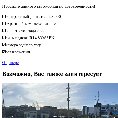
Просмотр данного автомобиля по договоренности!
☑️контрактный двигатель 98.000
☑️охранный комплекс star line
☑️регистратор зад/перед
☑️литые диски R14 VOSSEN
☑️камера заднего хода
☑️без вложений
О дилере
Возможно, Вас также заинтересует