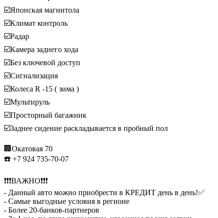
☑️Японская магнитола
☑️Климат контроль
☑️Радар
☑️Камера заднего хода
☑️Без ключевой доступ
☑️Сигнализация
☑️Колеса R -15 ( зима )
☑️Мультируль
☑️Просторный багажник
☑️Заднее сидение раскладывается в пробный пол
🏢Окатовая 70
☎️ +7 924 735-70-07
❗️❗️❗️ВАЖНО❗️❗️❗️
- Данный авто можно приобрести в КРЕДИТ день в день!✅
- Самые выгодные условия в регионе
- Более 20-банков-партнеров