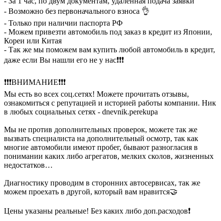
- За 1 час, по двум документам, удаленная подача заявки
- Возможно без первоначального взноса 👌
- Только при наличии паспорта РФ
- Можем привезти автомобиль под заказ в кредит из Японии,
Кореи или Китая
- Так же мы поможем вам купить любой автомобиль в кредит,
даже если Вы нашли его не у нас❗️❗️❗️
❗️❗️❗️ВНИМАНИЕ❗️❗️❗️
Мы есть во всех соц.сетях! Можете прочитать отзывы,
ознакомиться с репутацией и историей работы компании. Ник
в любых социальных сетях - dnevnik.perekupa
Мы не против дополнительных проверок, можете так же
вызвать специалиста на дополнительный осмотр, так как
многие автомобили имеют пробег, бывают разногласия в
понимании каких либо агрегатов, мелких сколов, жизненных
недостатков…
Диагностику проводим в сторонних автосервисах, так же
можем проехать в другой, который вам нравится🤝
Цены указаны реальные! Без каких либо доп.расходов❗️