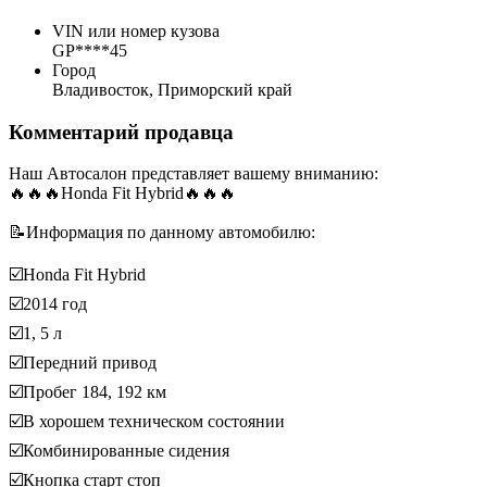
VIN или номер кузова
GP****45
Город
Владивосток, Приморский край
Комментарий продавца
Наш Автосалон представляет вашему вниманию:
🔥🔥🔥Honda Fit Hybrid🔥🔥🔥
📝Информация по данному автомобилю:
☑️Honda Fit Hybrid
☑️2014 год
☑️1, 5 л
☑️Передний привод
☑️Пробег 184, 192 км
☑️В хорошем техническом состоянии
☑️Комбинированные сидения
☑️Кнопка старт стоп