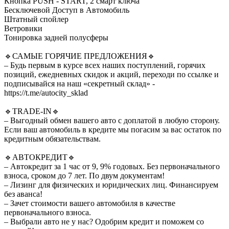
Кнопка PUSH - START, 2 cмарт ключа
Бесключевой Доступ в Автомобиль
Штатный спойлер
Ветровики
Тонировка задней полусферы
🔹САМЫЕ ГОРЯЧИЕ ПРЕДЛОЖЕНИЯ🔹
– Будь первым в курсе всех наших поступлений, горячих
позиций, ежедневных скидок и акций, переходи по ссылке и
подписывайся на наш «секретный склад» -
https://t.me/autocity_sklad
🔹TRADE-IN🔹
– Выгодный обмен вашего авто с доплатой в любую сторону.
Если ваш автомобиль в кредите мы погасим за вас остаток по
кредитным обязательствам.
🔹АВТОКРЕДИТ🔹
– Автокредит за 1 час от 9, 9% годовых. Без первоначального
взноса, сроком до 7 лет. По двум документам!
– Лизинг для физических и юридических лиц. Финансируем
без аванса!
– Зачет стоимости вашего автомобиля в качестве
первоначального взноса.
– Выбрали авто не у нас? Одобрим кредит и поможем со