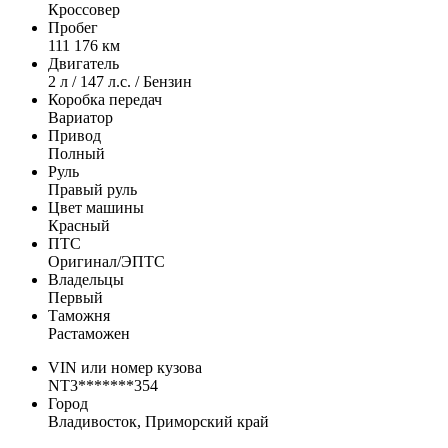
Кроссовер
Пробег
111 176 км
Двигатель
2 л / 147 л.с. / Бензин
Коробка передач
Вариатор
Привод
Полный
Руль
Правый руль
Цвет машины
Красный
ПТС
Оригинал/ЭПТС
Владельцы
Первый
Таможня
Растаможен
VIN или номер кузова
NT3*******354
Город
Владивосток, Приморский край