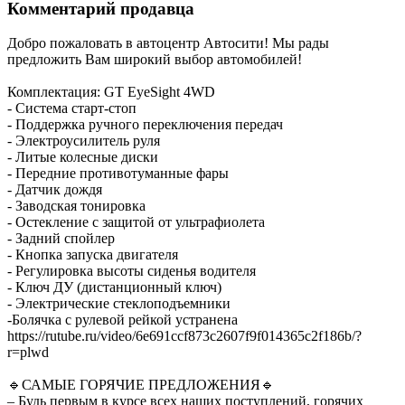
Комментарий продавца
Добро пожаловать в автоцентр Автосити! Мы рады
предложить Вам широкий выбор автомобилей!
Комплектация: GT EyeSight 4WD
- Система старт-стоп
- Поддержка ручного переключения передач
- Электроусилитель руля
- Литые колесные диски
- Передние противотуманные фары
- Датчик дождя
- Заводская тонировка
- Остекление с защитой от ультрафиолета
- Задний спойлер
- Кнопка запуска двигателя
- Регулировка высоты сиденья водителя
- Ключ ДУ (дистанционный ключ)
- Электрические стеклоподъемники
-Болячка с рулевой рейкой устранена
https://rutube.ru/video/6e691ccf873c2607f9f014365c2f186b/?
r=plwd
🔹САМЫЕ ГОРЯЧИЕ ПРЕДЛОЖЕНИЯ🔹
– Будь первым в курсе всех наших поступлений, горячих