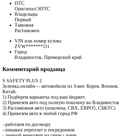
ПТС
Оригинал/ЭПТС
Владельцы
Первый
Таможня
Растаможен
VIN или номер кузова
ZVW*******111
Город
Владивосток, Приморский край
Комментарий продавца
S SAFETY PLUS 2
Зеленка.онлайн— автомобили из Азии: Корея, Япония,
Китай.
1) Подберем варианты под ваш бюджет.
2) Привезем авто под полную пошлину во Владивосток
3) Растаможим авто (пошлина, СВХ, ЕВРО5, CБКТС)
4) Привезем авто в любой город РФ
- работаем по договору
- никаких переплат и посредников
- личный менеджер на связи с вами