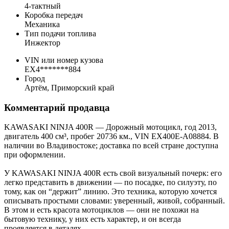
4-тактный
Коробка передач
Механика
Тип подачи топлива
Инжектор
VIN или номер кузова
EX4*******884
Город
Артём, Приморский край
Комментарий продавца
KAWASAKI NINJA 400R — Дорожный мотоцикл, год 2013,
двигатель 400 см³, пробег 20736 км., VIN EX400E-A08884. В
наличии во Владивостоке; доставка по всей стране доступна
при оформлении.
У KAWASAKI NINJA 400R есть свой визуальный почерк: его
легко представить в движении — по посадке, по силуэту, по
тому, как он “держит” линию. Это техника, которую хочется
описывать простыми словами: уверенный, живой, собранный.
В этом и есть красота мотоциклов — они не похожи на
бытовую технику, у них есть характер, и он всегда
проявляется в деталях.