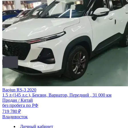
Baojun RS-3 2020
1.5 л (145 л.с.), Бензин, Вариатор, Передний , 31 000 км
Продан / Китай
без пробега по РФ
719 780 ₽
Владивосток
Личный кабинет