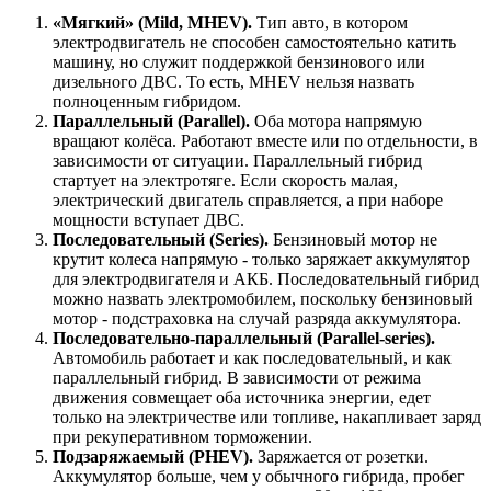
«Мягкий» (Mild, MHEV).
Тип авто, в котором
электродвигатель не способен самостоятельно катить
машину, но служит поддержкой бензинового или
дизельного ДВС. То есть, MHEV нельзя назвать
полноценным гибридом.
Параллельный (Parallel).
Оба мотора напрямую
вращают колёса. Работают вместе или по отдельности, в
зависимости от ситуации. Параллельный гибрид
стартует на электротяге. Если скорость малая,
электрический двигатель справляется, а при наборе
мощности вступает ДВС.
Последовательный (Series).
Бензиновый мотор не
крутит колеса напрямую - только заряжает аккумулятор
для электродвигателя и АКБ. Последовательный гибрид
можно назвать электромобилем, поскольку бензиновый
мотор - подстраховка на случай разряда аккумулятора.
Последовательно-параллельный (Parallel-series).
Автомобиль работает и как последовательный, и как
параллельный гибрид. В зависимости от режима
движения совмещает оба источника энергии, едет
только на электричестве или топливе, накапливает заряд
при рекуперативном торможении.
Подзаряжаемый (PHEV).
Заряжается от розетки.
Аккумулятор больше, чем у обычного гибрида, пробег