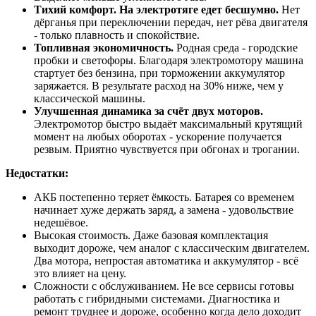
Тихий комфорт. На электротяге едет бесшумно.
Нет
дёрганья при переключении передач, нет рёва двигателя
- только плавность и спокойствие.
Топливная экономичность.
Родная среда - городские
пробки и светофоры. Благодаря электромотору машина
стартует без бензина, при торможении аккумулятор
заряжается. В результате расход на 30% ниже, чем у
классической машины.
Улучшенная динамика за счёт двух моторов.
Электромотор быстро выдаёт максимальный крутящий
момент на любых оборотах - ускорение получается
резвым. Приятно чувствуется при обгонах и трогании.
Недостатки:
АКБ постепенно теряет ёмкость. Батарея со временем
начинает хуже держать заряд, а замена - удовольствие
недешёвое.
Высокая стоимость. Даже базовая комплектация
выходит дороже, чем аналог с классическим двигателем.
Два мотора, непростая автоматика и аккумулятор - всё
это влияет на цену.
Сложности с обслуживанием. Не все сервисы готовы
работать с гибридными системами. Диагностика и
ремонт труднее и дороже, особенно когда дело доходит