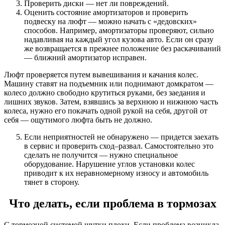
Проверить диски — нет ли повреждений.
Оценить состояние амортизаторов и проверить
подвеску на люфт — можно начать с «дедовских»
способов. Например, амортизаторы проверяют, сильно
надавливая на каждый угол кузова авто. Если он сразу
же возвращается в прежнее положение без раскачиваний
— ближний амортизатор исправен.
Люфт проверяется путем вывешивания и качания колес.
Машину ставят на подъемник или поднимают домкратом —
колесо должно свободно крутиться руками, без заедания и
лишних звуков. Затем, взявшись за верхнюю и нижнюю часть
колеса, нужно его покачать одной рукой на себя, другой от
себя — ощутимого люфта быть не должно.
Если неприятностей не обнаружено — придется заехать
в сервис и проверить сход–развал. Самостоятельно это
сделать не получится — нужно специальное
оборудование. Нарушение углов установки колес
приводит к их неравномерному износу и автомобиль
тянет в сторону.
Что делать, если проблема в тормозах
С тормозной системой шутки плохи. Если проблема возникла