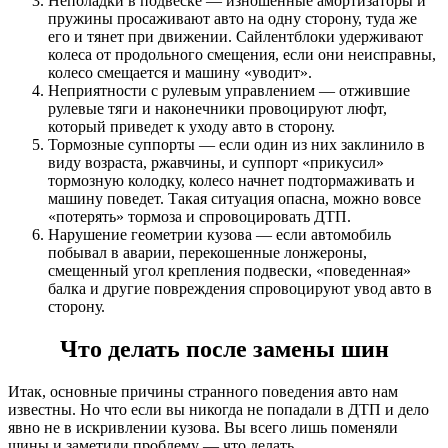
Неполадки в подвеске — изношенные амортизаторы и
пружины просаживают авто на одну сторону, туда же
его и тянет при движении. Сайлентблоки удерживают
колеса от продольного смещения, если они неисправны,
колесо смещается и машину «уводит».
Неприятности с рулевым управлением — отжившие
рулевые тяги и наконечники провоцируют люфт,
который приведет к уходу авто в сторону.
Тормозные суппорты — если один из них заклинило в
виду возраста, ржавчины, и суппорт «прикусил»
тормозную колодку, колесо начнет подтормаживать и
машину поведет. Такая ситуация опасна, можно вовсе
«потерять» тормоза и спровоцировать ДТП.
Нарушение геометрии кузова — если автомобиль
побывал в аварии, перекошенные лонжероны,
смещенный угол крепления подвески, «поведенная»
балка и другие повреждения спровоцируют увод авто в
сторону.
Что делать после замены шин
Итак, основные причины странного поведения авто нам
известны. Но что если вы никогда не попадали в ДТП и дело
явно не в искривлении кузова. Вы всего лишь поменяли
шины и заметили проблему — что делать.