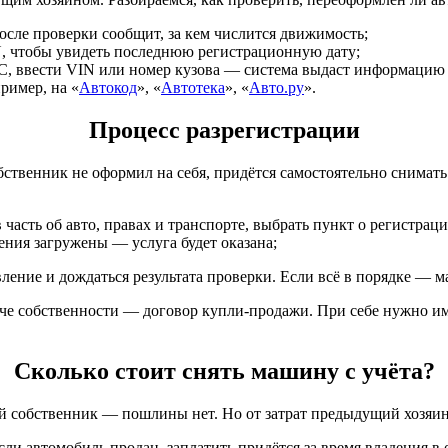
осле проверки сообщит, за кем числится движимость;
, чтобы увидеть последнюю регистрационную дату;
, ввести VIN или номер кузова — система выдаст информацию о
ример, на «
Автокод
», «
Автотека
», «
Авто.ру
».
Процесс разрегистрации
твенник не оформил на себя, придётся самостоятельно снимать.
часть об авто, правах и транспорте, выбрать пункт о регистрац
ения загружены — услуга будет оказана;
ение и дождаться результата проверки. Если всё в порядке — м
е собственности — договор купли-продажи. При себе нужно име
Сколько стоит снять машину с учёта?
 собственник — пошлины нет. Но от затрат предыдущий хозяин, 
ли автомобиль продан, заплатить придётся за время владения в