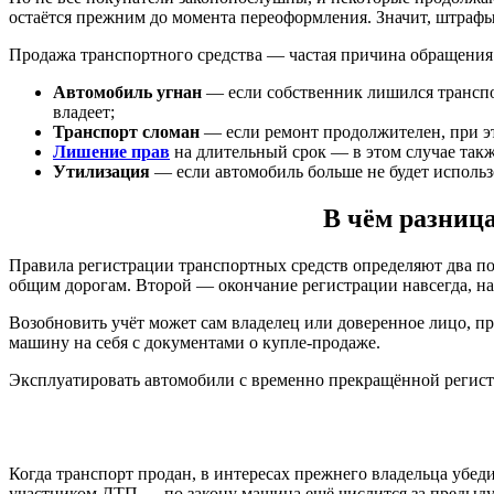
остаётся прежним до момента переоформления. Значит, штрафы 
Продажа транспортного средства — частая причина обращения 
Автомобиль угнан
— если собственник лишился транспор
владеет;
Транспорт сломан
— если ремонт продолжителен, при эт
Лишение прав
на длительный срок — в этом случае такж
Утилизация
— если автомобиль больше не будет использо
В чём разниц
Правила регистрации транспортных средств определяют два по
общим дорогам. Второй — окончание регистрации навсегда, на
Возобновить учёт может сам владелец или доверенное лицо, пр
машину на себя с документами о купле-продаже.
Эксплуатировать автомобили с временно прекращённой регистра
Когда транспорт продан, в интересах прежнего владельца убед
участником ДТП — по закону машина ещё числится за предыдущ