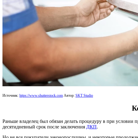
Источник:
https://www.shutterstock.com
Автор:
SKT Studio
К
Раньше владелец был обязан делать процедуру в при условии п
десятидневный срок после заключения
ДКП
.
Но не все покупатели законопослушны, и некоторые продолжаю