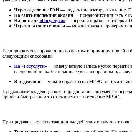
Через отделение ГАИ
— подать инспектору заявление. П
На сайте инспекции онлайн
— понадобится вписать VIN
На портале
«Госуслуги»
— перейти в раздел проверки ТС
Через платные сервисы
— можно заказать проверку, нап
Если движимость продали, но по каким-то причинам новый собс
следующими способами:
На «Госуслуги»
— имея учётную запись нужно перейти в 
следующий день. Если данные указаны правильно, а свед
В отделении
— можно обратиться в МРЭО, написать заявл
Предыдущий владелец должен предоставить документ о передач
проще и быстрее, чем тратить время на посещение МРЭО.
При продаже авто регистрационные действия оплачивает новый
Транспортный налог
— это ежегодный взнос. Но даже ес