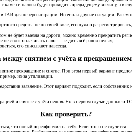
с камер и налоги будут приходить предыдущему хозяину, а в сл
в ГАИ для перерегистрации. Но есть и другие ситуации. Рассмо
тного средства не по своей воле, его нужно разрегистрировать,
ом не будет выезда на дороги, можно временно прекратить реги
е не стоит оплачивать налог — ездить всё равно нельзя;
ваться, его списывают навсегда.
а между снятием с учёта и прекращением
нятия: прекращение и снятие. При этом первый вариант предпо
пример, из-за утилизации.
едоставив заявление. Этот вариант подходит, если собственник
цией и снятые с учёта нельзя. Но в первом случае данные о ТС 
Как проверить?
иться, что новый переоформил на себя. Если этого не случится
им хозяином. Разбираемся, как проверить, переоформлен ли ав