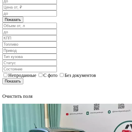
Показать
Непроданные
С фото
Без документов
Показать
Очистить поля