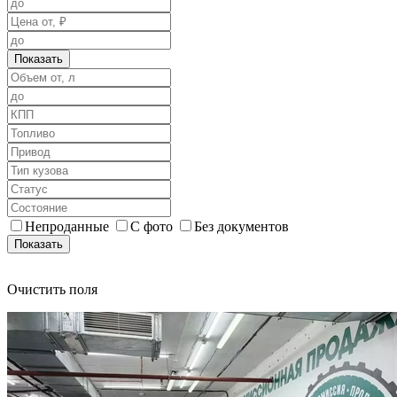
Показать
Непроданные
С фото
Без документов
Показать
Очистить поля