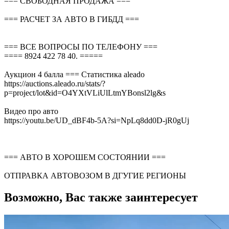
=== СВОБОДНАЯ ПРОДАЖА ===
=== РАСЧЕТ ЗА АВТО В ГИБДД ===
=== ВСЕ ВОПРОСЫ ПО ТЕЛЕФОНУ ===
==== 8924 422 78 40. =====
Аукцион 4 балла === Статистика aleado
https://auctions.aleado.ru/stats/?
p=project/lot&id=O4YXtVLiUlLtmYBonsl2lg&s
Видео про авто
https://youtu.be/UD_dBF4b-5A?si=NpLq8dd0D-jR0gUj
=== АВТО В ХОРОШЕМ СОСТОЯНИИ ===
ОТПРАВКА АВТОВОЗОМ В ДГУГИЕ РЕГИОНЫ
Возможно, Вас также заинтересует