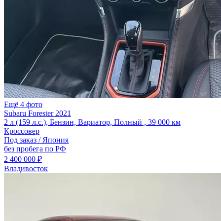
Ещё 4 фото
Subaru Forester 2021
2 л (159 л.с.), Бензин, Вариатор, Полный , 39 000 км
Кроссовер
Под заказ / Япония
без пробега по РФ
2 400 000 ₽
Владивосток