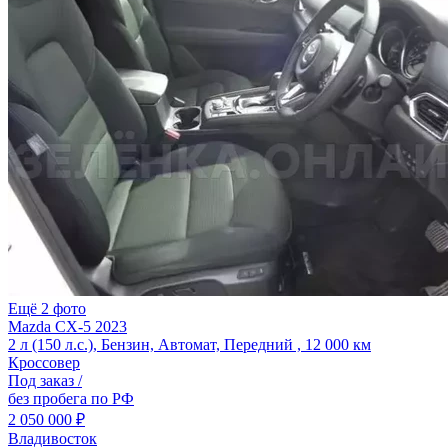
Ещё 2 фото
Mazda CX-5 2023
2 л (150 л.с.), Бензин, Автомат, Передний , 12 000 км
Кроссовер
Под заказ /
без пробега по РФ
2 050 000 ₽
Владивосток