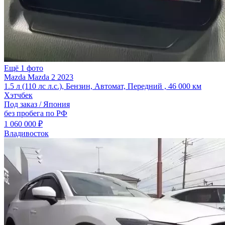
Ещё 1 фото
Mazda Mazda 2 2023
1.5 л (110 лс л.с.), Бензин, Автомат, Передний , 46 000 км
Хэтчбек
Под заказ / Япония
без пробега по РФ
1 060 000 ₽
Владивосток