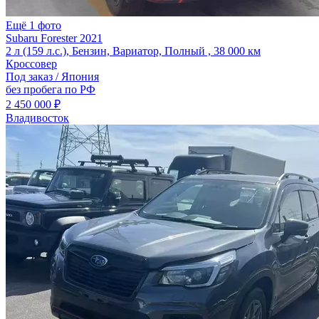
Ещё 1 фото
Subaru Forester 2021
2 л (159 л.с.), Бензин, Вариатор, Полный , 38 000 км
Кроссовер
Под заказ / Япония
без пробега по РФ
2 450 000 ₽
Владивосток