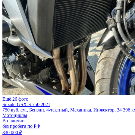
Ещё 26 фото
Suzuki GSX-S 750 2021
750 куб. см., Бензин, 4-тактный, Механика, Инжектор, 34 396 к
Мотоциклы
В наличии
без пробега по РФ
830 000 ₽