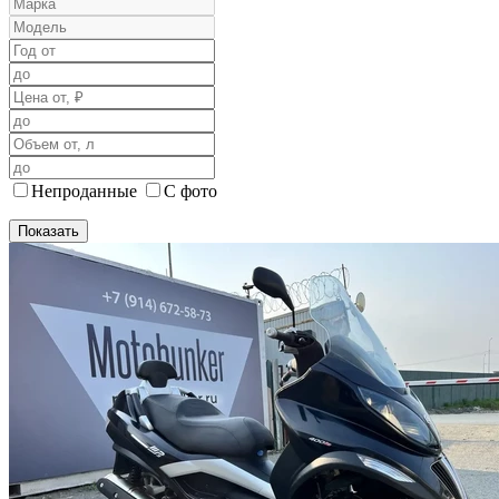
Непроданные
С фото
Показать