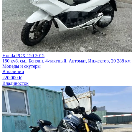
Honda PCX 150 2015
150 куб. см., Бензин, 4-тактный, Автомат, Инжектор, 20 288 км
Мопеды и скутеры
В наличии
220 000 ₽
Владивосток