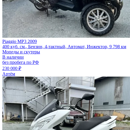
Piaggio MP3 2009
400 куб. см., Бензин, 4-тактный, Автомат, Инжектор, 9 798 км
Мопеды и скутеры
В наличии
без пробега по РФ
230 000 ₽
Артём