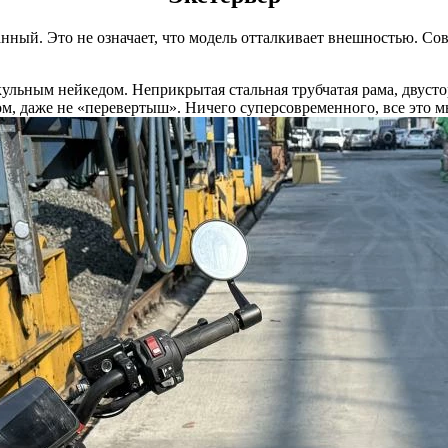
анный. Это не означает, что модель отталкивает внешностью. Со
скульным нейкедом. Неприкрытая стальная трубчатая рама, двус
, даже не «перевертыш». Ничего суперсовременного, все это мы 