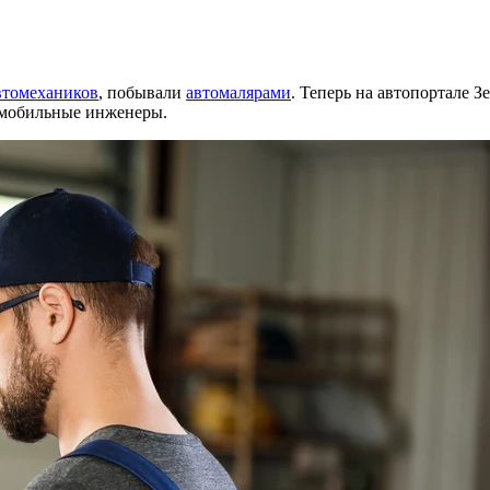
втомехаников
, побывали
автомалярами
. Теперь на автопортале З
омобильные инженеры.