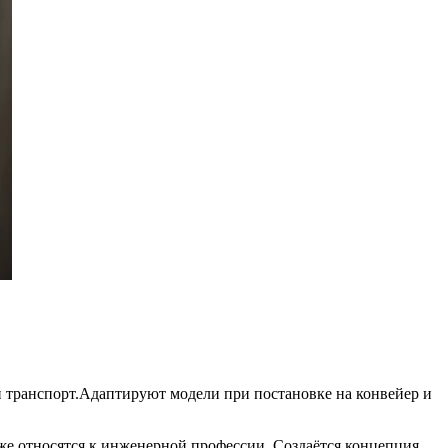
 транспорт.Адаптируют модели при постановке на конвейер и
же относятся к инженерной профессии. Создаётся концепция