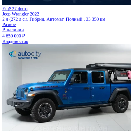
Ещё 27 фото
Jeep Wrangler 2022
2 л (272 л.с.), Гибрид, Автомат, Полный , 33 350 км
Разное
В наличии
4 650 000 ₽
Владивосток