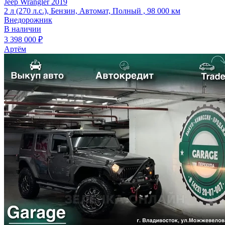
Jeep Wrangler 2019
2 л (270 л.с.), Бензин, Автомат, Полный , 98 000 км
Внедорожник
В наличии
3 398 000 ₽
Артём