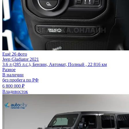
Ещё 26 фото
Jeep Gladiator 2021
3.6 л (285 л.с.), Бензин, Автомат, Полный , 22 816 км
Разное
В наличии
без пробега по РФ
6 800 000 ₽
Владивосток