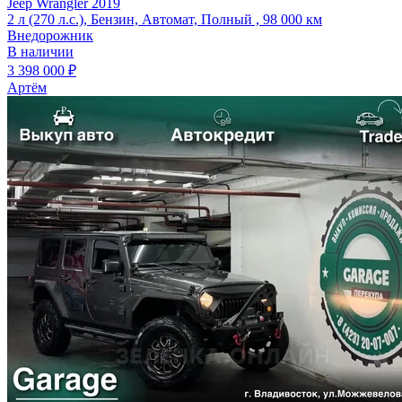
Jeep Wrangler 2019
2 л (270 л.с.), Бензин, Автомат, Полный , 98 000 км
Внедорожник
В наличии
3 398 000 ₽
Артём