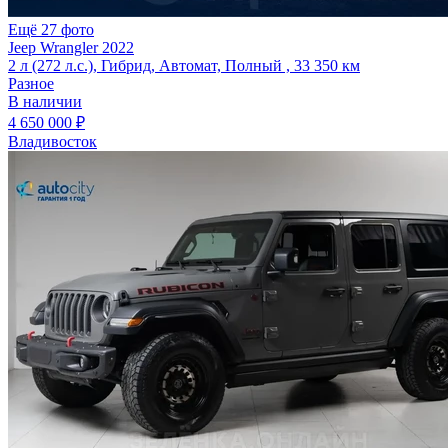
Ещё 27 фото
Jeep Wrangler 2022
2 л (272 л.с.), Гибрид, Автомат, Полный , 33 350 км
Разное
В наличии
4 650 000 ₽
Владивосток