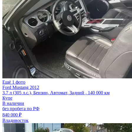
Ещё 1 фото
Ford Mustang 2012
3.7 л (305 л.с.), Бензин, Автомат, Задний , 140 000 км
Купе
В наличии
без пробега по РФ
840 000 ₽
Владивосток