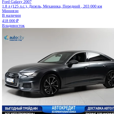
Ford Galaxy 2007
1.8 л (125 л.с.), Дизель, Механика, Передний , 203 000 км
Минивэн
В наличии
418 000 ₽
Владивосток