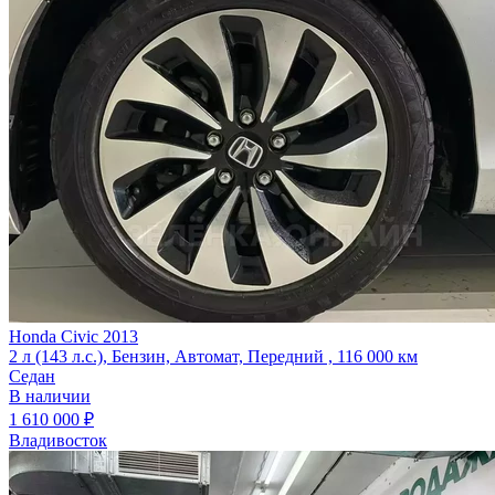
Honda Civic 2013
2 л (143 л.с.), Бензин, Автомат, Передний , 116 000 км
Седан
В наличии
1 610 000 ₽
Владивосток