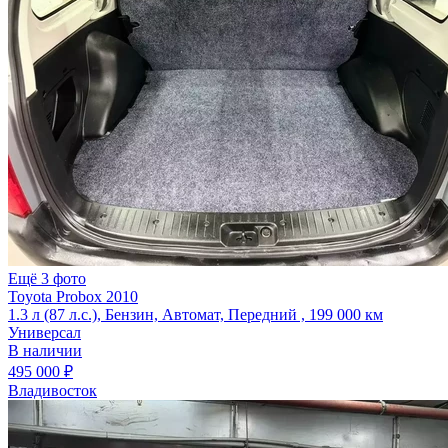
Ещё 3 фото
Toyota Probox 2010
1.3 л (87 л.с.), Бензин, Автомат, Передний , 199 000 км
Универсал
В наличии
495 000 ₽
Владивосток