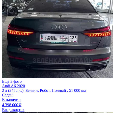
Ещё 3 фото
Audi A6 2020
2 л (245 л.с.), Бензин, Робот, Полный , 51 000 км
Седан
В наличии
4 398 000 ₽
Владивосток