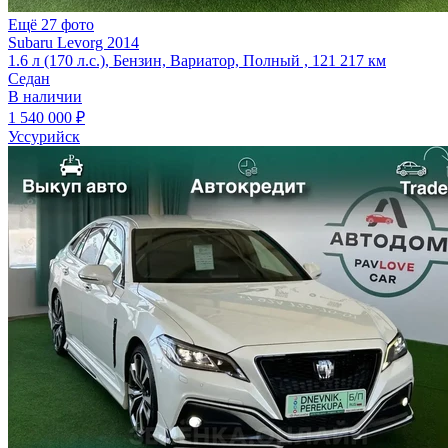
Ещё 27 фото
Subaru Levorg 2014
1.6 л (170 л.с.), Бензин, Вариатор, Полный , 121 217 км
Седан
В наличии
1 540 000 ₽
Уссурийск