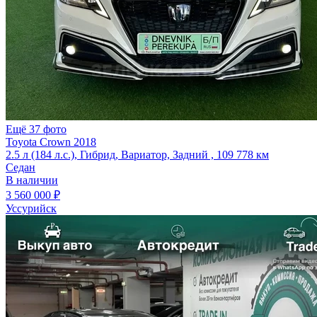
Ещё 37 фото
Toyota Crown 2018
2.5 л (184 л.с.), Гибрид, Вариатор, Задний , 109 778 км
Седан
В наличии
3 560 000 ₽
Уссурийск