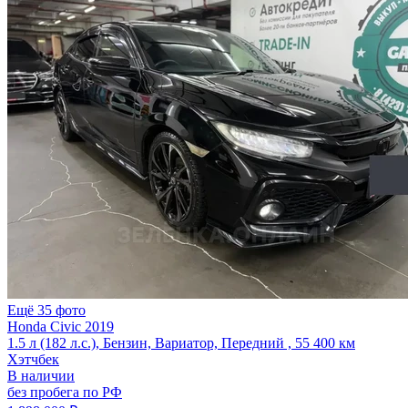
Ещё 35 фото
Honda Civic 2019
1.5 л (182 л.с.), Бензин, Вариатор, Передний , 55 400 км
Хэтчбек
В наличии
без пробега по РФ