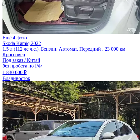
Ещё 4 фото
Skoda Kamiq 2022
1.5 л (112 лс л.с.), Бензин, Автомат, Передний , 23 000 км
Кроссовер
Под заказ / Китай
без пробега по РФ
1 830 000 ₽
Владивосток