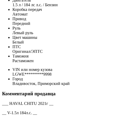
Двигатель
1.5 л / 184 лс л.с. / Бензин
Коробка передач
Автомат
Привод
Передний
Руль
Левый руль
Цвет машины
Белый
ПТС
Оригинал/ЭПТС
Таможня
Растаможен
VIN или номер кузова
LGWE*********9998
Город
Владивосток, Приморский край
Комментарий продавца
___ HAVAL CHITU 2021г __
__ V-1.5л 184л.с. __