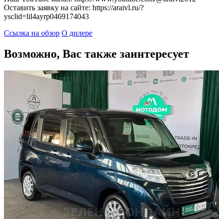
Оставить заявку на сайте: https://araivl.ru/?
ysclid=lil4ayrp0469174043
Ссылка на обзор
О дилере
Возможно, Вас также заинтересует