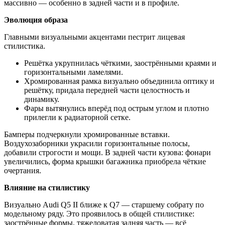
массивно — особенно в задней части и в профиле.
Эволюция образа
Главными визуальными акцентами пестрит лицевая
стилистика.
Решётка укрупнилась чёткими, заострёнными краями и
горизонтальными ламелями.
Хромированная рамка визуально объединила оптику и
решётку, придала передней части целостность и
динамику.
Фары вытянулись вперёд под острым углом и плотно
прилегли к радиаторной сетке.
Бамперы подчеркнули хромированные вставки.
Воздухозаборники украсили горизонтальные полосы,
добавили строгости и мощи. В задней части кузова: фонари
увеличились, форма крышки багажника приобрела чёткие
очертания.
Влияние на стилистику
Визуально Audi Q5 II ближе к Q7 — старшему собрату по
модельному ряду. Это проявилось в общей стилистике:
заострённые формы, тяжеловатая задняя часть — всё