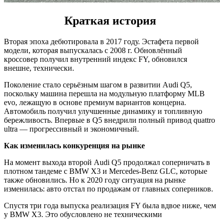
Краткая история
Вторая эпоха дебютировала в 2017 году. Эстафета первой
модели, которая выпускалась с 2008 г. Обновлённый
кроссовер получил внутренний индекс FY, обновился
внешне, технически.
Поколение стало серьёзным шагом в развитии Audi Q5,
поскольку машина перешла на модульную платформу MLB
evo, лежащую в основе премиум вариантов концерна.
Автомобиль получил улучшенные динамику и топливную
бережливость. Впервые в Q5 внедрили полный привод quattro
ultra — прогрессивный и экономичный.
Как изменилась конкуренция на рынке
На момент выхода второй Audi Q5 продолжал соперничать в
плотном тандеме с BMW X3 и Mercedes-Benz GLC, которые
также обновились. Но к 2020 году ситуация на рынке
изменилась: авто отстал по продажам от главных соперников.
Спустя три года выпуска реализация FY была вдвое ниже, чем
у BMW X3. Это обусловлено не техническими